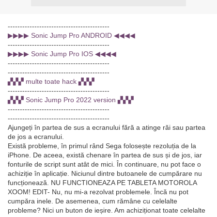
------------------------------------------
▶▶▶▶ Sonic Jump Pro ANDROID ◀◀◀◀
------------------------------------------
▶▶▶▶ Sonic Jump Pro IOS ◀◀◀◀
------------------------------------------
------------------------------------------
▞▞▞ multe toate hack ▞▞▞
------------------------------------------
▞▞▞ Sonic Jump Pro 2022 version ▞▞▞
------------------------------------------
------------------------------------------
Ajungeți în partea de sus a ecranului fără a atinge răi sau partea
de jos a ecranului.
Există probleme, în primul rând Sega folosește rezoluția de la
iPhone. De aceea, există chenare în partea de sus și de jos, iar
fonturile de script sunt atât de mici. În continuare, nu pot face o
achiziție în aplicație. Niciunul dintre butoanele de cumpărare nu
funcționează. NU FUNCTIONEAZA PE TABLETA MOTOROLA
XOOM! EDIT- Nu, nu mi-a rezolvat problemele. Încă nu pot
cumpăra inele. De asemenea, cum rămâne cu celelalte
probleme? Nici un buton de ieșire. Am achiziționat toate celelalte