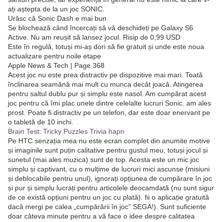
ați aștepta de la un joc SONIC.
Urăsc că Sonic Dash e mai bun
Se blochează când încercați să vă deschideți pe Galaxy S6
Active. Nu am reușit să lansez jocul. Risip de 0,99 USD
Este în regulă, totuși mi-aș dori să fie gratuit și unde este noua
actualizare pentru noile etape
Apple News & Tech | Page 368
Acest joc nu este prea distractiv pe dispozitive mai mari. Toată
înclinarea seamănă mai mult cu munca decât joacă. Atingerea
pentru saltul dublu pur și simplu este nasol. Am cumpărat acest
joc pentru că îmi plac unele dintre celelalte lucruri Sonic. am ales
prost. Poate fi distractiv pe un telefon, dar este doar enervant pe
o tabletă de 10 inchi.
Brain Test: Tricky Puzzles Trivia hapn
Pe HTC senzația mea nu este ecran complet din anumite motive
și imaginile sunt puțin calitative pentru gustul meu, totuși jocul și
sunetul (mai ales muzica) sunt de top. Acesta este un mic joc
simplu și captivant, cu o mulțime de lucruri mici ascunse (misiuni
și deblocabile pentru unul), ignorați opțiunea de cumpărare în joc
și pur și simplu lucrați pentru articolele deocamdată (nu sunt sigur
de ce există opțiuni pentru un joc cu plată). fii o aplicație gratuită
dacă mergi pe calea „cumpărării în joc” SEGA!). Sunt suficiente
doar câteva minute pentru a vă face o idee despre calitatea