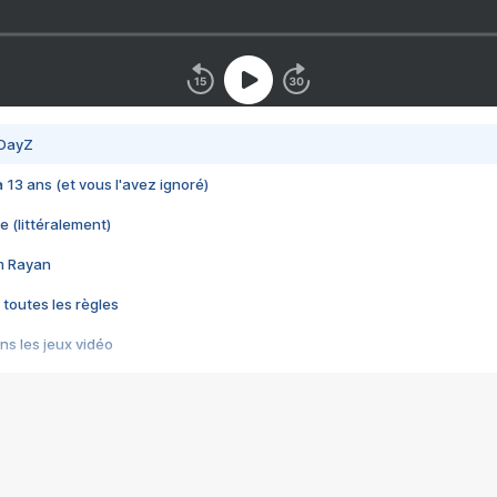
 DayZ
 a 13 ans (et vous l'avez ignoré)
e (littéralement)
im Rayan
 toutes les règles
s les jeux vidéo
us choquant de Rockstar ? - Le scandale BULLY
e plus moche de Steam
du RÊVE tourne au CAUCHEMAR