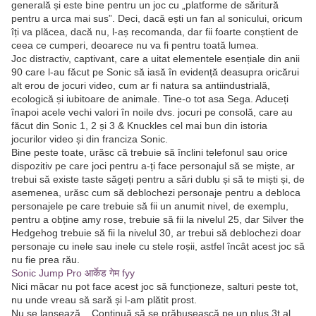
generală și este bine pentru un joc cu „platforme de săritură
pentru a urca mai sus”. Deci, dacă ești un fan al sonicului, oricum
îți va plăcea, dacă nu, l-aș recomanda, dar fii foarte conștient de
ceea ce cumperi, deoarece nu va fi pentru toată lumea.
Joc distractiv, captivant, care a uitat elementele esențiale din anii
90 care l-au făcut pe Sonic să iasă în evidență deasupra oricărui
alt erou de jocuri video, cum ar fi natura sa antiindustrială,
ecologică și iubitoare de animale. Tine-o tot asa Sega. Aduceți
înapoi acele vechi valori în noile dvs. jocuri pe consolă, care au
făcut din Sonic 1, 2 și 3 & Knuckles cel mai bun din istoria
jocurilor video și din franciza Sonic.
Bine peste toate, urăsc că trebuie să înclini telefonul sau orice
dispozitiv pe care joci pentru a-ți face personajul să se miște, ar
trebui să existe taste săgeți pentru a sări dublu și să te miști și, de
asemenea, urăsc cum să deblochezi personaje pentru a debloca
personajele pe care trebuie să fii un anumit nivel, de exemplu,
pentru a obține amy rose, trebuie să fii la nivelul 25, dar Silver the
Hedgehog trebuie să fii la nivelul 30, ar trebui să deblochezi doar
personaje cu inele sau inele cu stele roșii, astfel încât acest joc să
nu fie prea rău.
Sonic Jump Pro आर्केड गेम fyy
Nici măcar nu pot face acest joc să funcționeze, salturi peste tot,
nu unde vreau să sară și l-am plătit prost.
Nu se lansează... Continuă să se prăbușească pe un plus 3t al