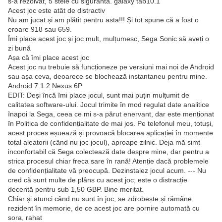
s-a rezolvat, 5 stele cu siguranta. galaxy tab10.1
Acest joc este atât de distractiv
Nu am jucat și am plătit pentru asta!!! Și tot spune că a fost o
eroare 918 sau 659.
Îmi place acest joc și joc mult, mulțumesc, Sega Sonic să aveți o
zi bună
Așa că îmi place acest joc
Acest joc nu trebuie să funcționeze pe versiuni mai noi de Android
sau așa ceva, deoarece se blochează instantaneu pentru mine.
Android 7.1.2 Nexus 6P
EDIT: Deși încă îmi place jocul, sunt mai puțin mulțumit de
calitatea software-ului. Jocul trimite în mod regulat date analitice
înapoi la Sega, ceea ce mi s-a părut enervant, dar este menționat
în Politica de confidențialitate de mai jos. Pe telefonul meu, totuși,
acest proces eșuează și provoacă blocarea aplicației în momente
total aleatorii (când nu joc jocul), aproape zilnic. Deja mă simt
inconfortabil că Sega colectează date despre mine, dar pentru a
strica procesul chiar freca sare în rană! Atenție dacă problemele
de confidențialitate vă preocupă. Dezinstalez jocul acum. --- Nu
cred că sunt multe de plâns cu acest joc; este o distracție
decentă pentru sub 1,50 GBP. Bine meritat.
Chiar și atunci când nu sunt în joc, se zdrobește și rămâne
rezident în memorie, de ce acest joc are pornire automată cu
sora, rahat