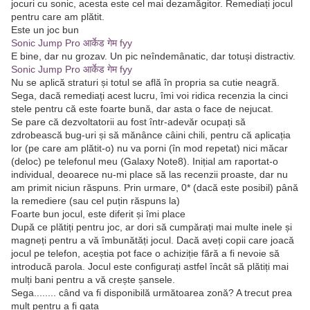
jocuri cu sonic, acesta este cel mai dezamăgitor. Remediați jocul
pentru care am plătit.
Este un joc bun
Sonic Jump Pro आर्केड गेम fyy
E bine, dar nu grozav. Un pic neîndemânatic, dar totuși distractiv.
Sonic Jump Pro आर्केड गेम fyy
Nu se aplică straturi și totul se află în propria sa cutie neagră.
Sega, dacă remediați acest lucru, îmi voi ridica recenzia la cinci
stele pentru că este foarte bună, dar asta o face de nejucat.
Se pare că dezvoltatorii au fost într-adevăr ocupați să
zdrobească bug-uri și să mănânce câini chili, pentru că aplicația
lor (pe care am plătit-o) nu va porni (în mod repetat) nici măcar
(deloc) pe telefonul meu (Galaxy Note8). Inițial am raportat-o
individual, deoarece nu-mi place să las recenzii proaste, dar nu
am primit niciun răspuns. Prin urmare, 0* (dacă este posibil) până
la remediere (sau cel puțin răspuns la)
Foarte bun jocul, este diferit și îmi place
După ce plătiți pentru joc, ar dori să cumpărați mai multe inele și
magneți pentru a vă îmbunătăți jocul. Dacă aveți copii care joacă
jocul pe telefon, aceștia pot face o achiziție fără a fi nevoie să
introducă parola. Jocul este configurați astfel încât să plătiți mai
mulți bani pentru a vă crește șansele.
Sega........ când va fi disponibilă următoarea zonă? A trecut prea
mult pentru a fi gata