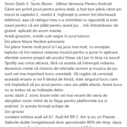
Sonic Dash 2: Sonic Boom - Ultima Versiune Pentru Android
Când am primit jocul pentru prima dată, a fost bun până când am
trecut la capitolul 2, nivelul 4, îngheață și uneori îmi blochează
telefonul, așa că ratingul meu s-a schimbat cu siguranță și este
nasol pentru că am plătit pentru acest joc... mă îmbolnăvesc de
gratuit. aplicatii de acum inainte......
Arată groaznic, există cutii negre în jurul tuturor.
Îmi place fetura fiecărei persoane
Îmi place foarte mult jocul și l-aș juca mai mult, cu excepția
faptului că îmi reduce redarea muzicii pentru a pune în aplicare
efectele sonore proprii ale jocului.Vreau să-l joc în timp ce ascult
Spotify sau orice altceva, fără ca acesta să întrerupă redarea,
deoarece crede că mizeria din efectele sonore și muzica de joc
sunt cel mai important lucru vreodată. Vă rugăm să corectați
această eroare și voi fi destul de fericit, este singurul lucru care
mă împiedică să joc jocul pentru care am plătit efectiv. Acest lucru
nu ar trebui să se întâmple deloc.
sonic dash 2: sonic boom este cel mai recent din seria de
alergători sonic infinit de la Sega pentru platformele ios și
android. în acesta formați echipe de
Joc grozav
curatare turbina audi a4 b7. Audi A4 B9 2. Am și eu un Passat ...
Salturile duble înregistrează doar aproximativ 80% din timp. daca