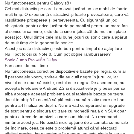
Nu funcționează pentru Galaxy s8+
Cel mai distractiv pe care l-am avut jucând un joc mobil de foarte
mult timp. O experiență distractivă și foarte provocatoare, care vă
răsplătește priceperea și perseverența. Cu siguranță un joc
obligatoriu pentru orice jucător de pe mobil și pentru un mare fan
al sonicului ca mine, este de la sine înțeles cât de mult îmi place
acest joc. Unul dintre cele mai bune jocuri cu sonic care a apărut
de mult timp de la generațiile sonice.
Acest joc este distractiv și este bun pentru timpul de așteptare
Nu îl pot folosi cu Note 8. Cum pot obține rambursarea?
Sonic Jump Pro आर्केड गेम fyy
Fan sonic de mult timp
Nu funcționează corect pe dispozitivele bazate pe Tegra, cum ar
fi personajele xoom, sprite-urile au cutii negre în jurul lor, iar
nivelul este doar să existe, restul este negru. De asemenea, nu
acceptă telefoanele Android 2.2 și dispozitivele jelly bean par să
aibă aproape aceeași problemă ca și tabletele bazate pe tegra.
Jocul te obligă în esență să plătești o sumă relativ mare de bani
pentru a-l finaliza pe deplin. Nu mă văd cumpărând un upgrade
de scut pentru o singură utilizare cu monedă reală din SUA doar
pentru a trece de un nivel la care sunt blocat. Nu recomand
nimănui acest joc. Nu există nicio opțiune de a comuta comenzile
de înclinare, ceea ce este o problemă atunci când efectuați
sărituri precise, iar experiența în general nu este nimic la care v-